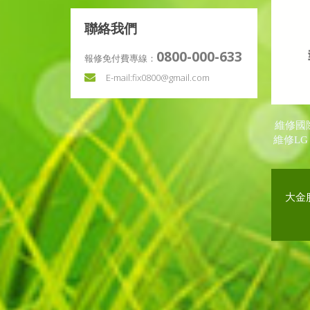
聯絡我們
0800-000-633
報修免付費專線：
E-mail:
fix0800@gmail.com
維修
國
維修
LG
大金服務