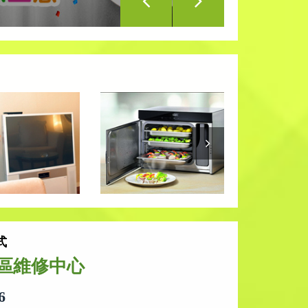
式
區維修中心
6