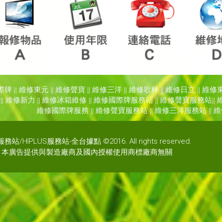
際牌
|| 維修
東元
|| 維修
聲寶
|| 維修
三洋
|| 維修
歌林
|| 維修
日立
|| 維修
|| 維修
新力
|| 維修
冰箱維修
|| 維修
國際牌服務站
|| 維修
聲寶服務站
||
維修
國際牌服務
|| 維修
聲寶服務站
|| 維修
三洋服務站
|| 
站/HIPLUS服務站-全台據點 ©2016. All rights reserved.
本廣告提供與製造廠商及國內授權使用商標廠商無關